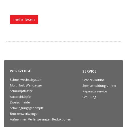
mehr lesen
WERKZEUGE
SERVICE
Schnellwechselsystem
Service-Hotline
Multi-Task Werkzeuge
Servicemeldung online
Schrumpffutter
Reparaturservice
Ausdrehköpfe
Schulung
Zweischneider
Schwingungsgedämpft
Brückenwerkzeuge
Aufnahmen Verlängerungen Reduktionen