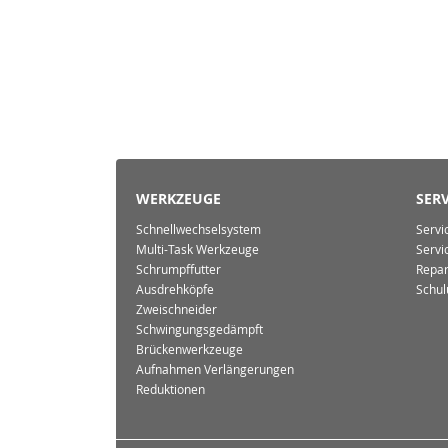
WERKZEUGE
SERV
Schnellwechselsystem
Servi
Multi-Task Werkzeuge
Servi
Schrumpffutter
Repar
Ausdrehköpfe
Schul
Zweischneider
Schwingungsgedämpft
Brückenwerkzeuge
Aufnahmen Verlängerungen
Reduktionen