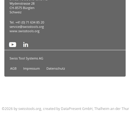
Wydenstrasse 28
CH-8575 Bürglen
Schweiz
Tel. +41 (0) 71 634 85 20
service@swisstools.org
www.swisstools.org
Swiss Tool Systems AG
AGB
Impressum
Datenschutz
©2026 by swisstools.org, created by
DataPresent GmbH, Thalheim an der Thur