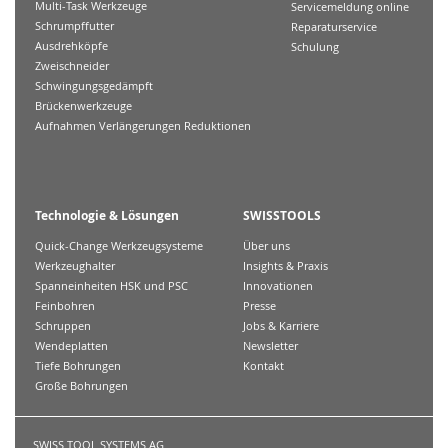
Multi-Task Werkzeuge
Servicemeldung online
Schrumpffutter
Reparaturservice
Ausdrehköpfe
Schulung
Zweischneider
Schwingungsgedämpft
Brückenwerkzeuge
Aufnahmen Verlängerungen Reduktionen
Technologie & Lösungen
SWISSTOOLS
Quick-Change Werkzeugsysteme
Über uns
Werkzeughalter
Insights & Praxis
Spanneinheiten HSK und PSC
Innovationen
Feinbohren
Presse
Schruppen
Jobs & Karriere
Wendeplatten
Newsletter
Tiefe Bohrungen
Kontakt
Große Bohrungen
SWISS TOOL SYSTEMS AG