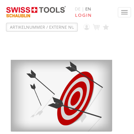
DE |
EN
Tog
LOGIN
navi