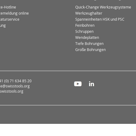
ce-Hotline
Quick-Change Werkzeugsysteme
cemeldung online
Werkzeughalter
aturservice
Spanneinheiten HSK und PSC
ung
Feinbohren
Schruppen
Wendeplatten
Tiefe Bohrungen
Große Bohrungen
+41 (0) 71 634 85 20
ce@swisstools.org
wisstools.org