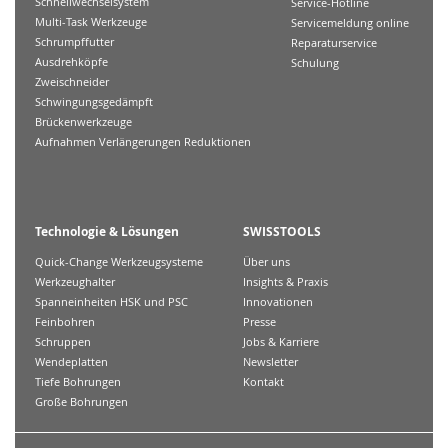
Schnellwechselsystem
Service-Hotline
Multi-Task Werkzeuge
Servicemeldung online
Schrumpffutter
Reparaturservice
Ausdrehköpfe
Schulung
Zweischneider
Schwingungsgedämpft
Brückenwerkzeuge
Aufnahmen Verlängerungen Reduktionen
Technologie & Lösungen
SWISSTOOLS
Quick-Change Werkzeugsysteme
Über uns
Werkzeughalter
Insights & Praxis
Spanneinheiten HSK und PSC
Innovationen
Feinbohren
Presse
Schruppen
Jobs & Karriere
Wendeplatten
Newsletter
Tiefe Bohrungen
Kontakt
Große Bohrungen