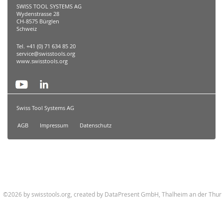
SWISS TOOL SYSTEMS AG
Wydenstrasse 28
CH-8575 Bürglen
Schweiz
Tel. +41 (0) 71 634 85 20
service@swisstools.org
www.swisstools.org
Swiss Tool Systems AG
AGB
Impressum
Datenschutz
©2026 by swisstools.org, created by
DataPresent GmbH, Thalheim an der Thur