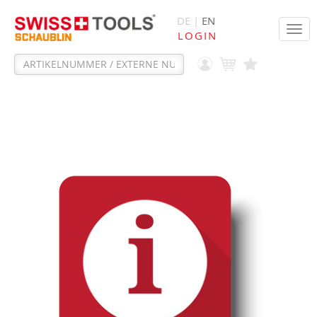
DE |
EN
Tog
LOGIN
navi