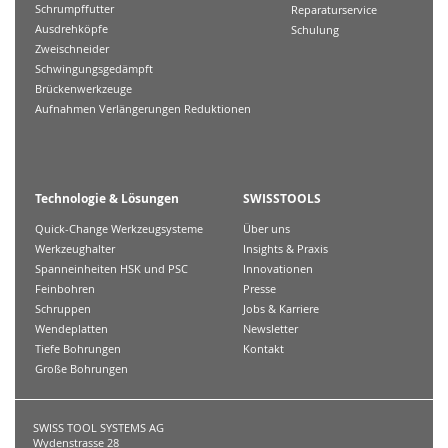
Schrumpffutter
Reparaturservice
Ausdrehköpfe
Schulung
Zweischneider
Schwingungsgedämpft
Brückenwerkzeuge
Aufnahmen Verlängerungen Reduktionen
Technologie & Lösungen
SWISSTOOLS
Quick-Change Werkzeugsysteme
Über uns
Werkzeughalter
Insights & Praxis
Spanneinheiten HSK und PSC
Innovationen
Feinbohren
Presse
Schruppen
Jobs & Karriere
Wendeplatten
Newsletter
Tiefe Bohrungen
Kontakt
Große Bohrungen
SWISS TOOL SYSTEMS AG
Wydenstrasse 28